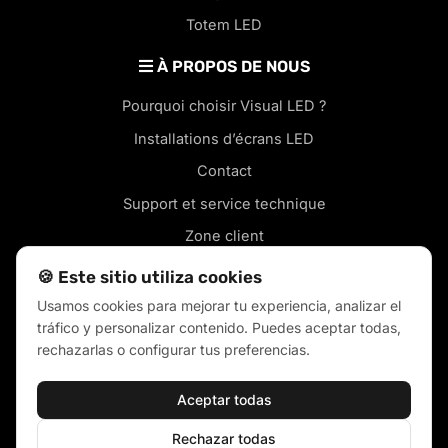
Totem LED
À PROPOS DE NOUS
Pourquoi choisir Visual LED ?
Installations d’écrans LED
Contact
Support et service technique
Zone client
🍪 Este sitio utiliza cookies
Usamos cookies para mejorar tu experiencia, analizar el
tráfico y personalizar contenido. Puedes aceptar todas,
Blog
rechazarlas o configurar tus preferencias.
Politique de vente
Aceptar todas
Charte sur les cookies
Politique de donnees
Rechazar todas