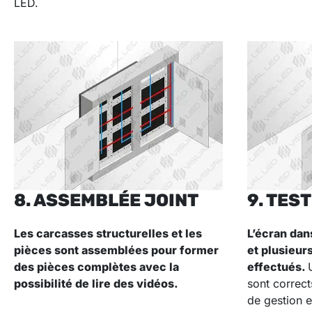
LED.
8. ASSEMBLÉE JOINT
9. TES
Les
carcasses structurelles et les
L’écran dan
pièces sont assemblées pour former
et plusieur
des pièces complètes
avec la
effectués
.
possibilité de lire des vidéos.
sont correct
de gestion e