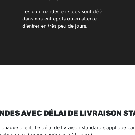
Les commandes en stock sont déjà
dans nos entrepôts ou en attente
d’entrer en très peu de jours.
DES AVEC DÉLAI DE LIVRAISON S
chaque client. Le délai de livraison standard s’applique pa
ente stricte. (temps supérieur à 29 jours)