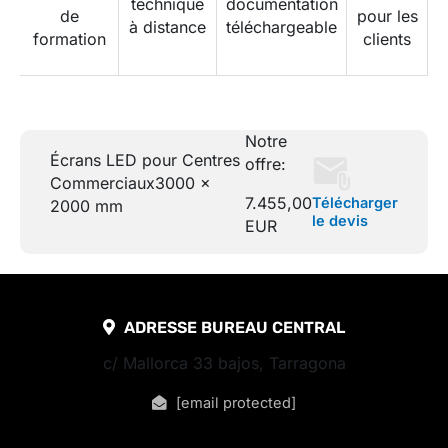
technique
documentation
de
pour les
à distance
téléchargeable
formation
clients
Notre
Écrans LED pour Centres
offre:
Commerciaux
3000 x
7.455,00
Télécharger
2000 mm
le devis
EUR
ADRESSE BUREAU CENTRAL
c/ Mallorca 33 bajos, Tarragona
[email protected]