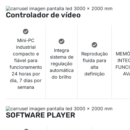
Controlador de vídeo
Mini-PC
industrial
Integra
compacto e
Reprodução
MEMÓ
sistema de
fiável para
fluida para
INTE
regulação
funcionamento
alta
FUNCI
automática
24 horas por
definição
AV
do brilho
dia, 7 dias por
semana
SOFTWARE PLAYER