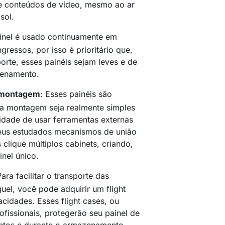
de conteúdos de vídeo, mesmo ao ar
sol.
ainel é usado continuamente em
gressos, por isso é prioritário que,
sporte, esses painéis sejam leves e de
zenamento.
smontagem
: Esses painéis são
ua montagem seja realmente simples
idade de usar ferramentas externas
eus estudados mecanismos de união
clique múltiplos cabinets, criando,
nel único.
Para facilitar o transporte das
uel, você pode adquirir um flight
cidades. Esses flight cases, ou
ofissionais, protegerão seu painel de
ntos e durante o armazenamento.