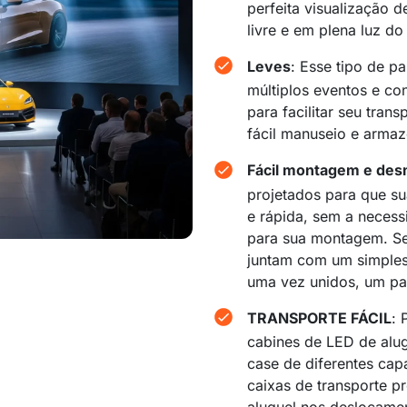
perfeita visualização 
livre e em plena luz do 
Leves
: Esse tipo de p
múltiplos eventos e con
para facilitar seu tran
fácil manuseio e arma
Fácil montagem e de
projetados para que s
e rápida, sem a necess
para sua montagem. S
juntam com um simples 
uma vez unidos, um pai
TRANSPORTE FÁCIL
: 
cabines de LED de alug
case de diferentes capa
caixas de transporte pr
aluguel nos deslocame