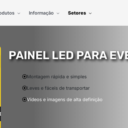
odutos
Informação
Setores
PAINEL LED PARA E
Montagem rápida e simples
Leves e fáceis de transportar
Vídeos e imagens de alta definição
CULA PREÇO