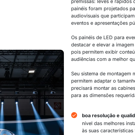
premissas: leves e rápidos
painéis foram projetados p
audiovisuais que participam
eventos e apresentações pú
Os painéis de LED para eve
destacar e elevar a imagem
pois permitem exibir conte
audiências com a melhor q
Seu sistema de montagem mo
permitem adaptar o tamanh
precisará montar as cabine
para as dimensões requerid
boa resolução e qual
nível das melhores inst
às suas característica