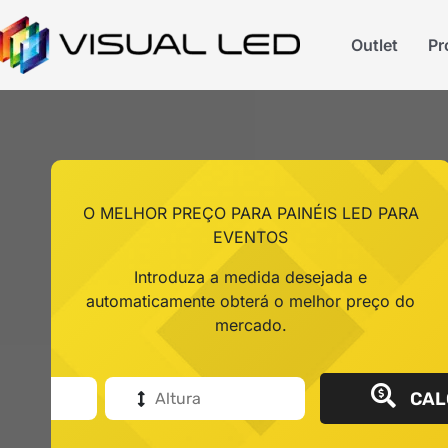
Outlet
Pr
O MELHOR PREÇO PARA PAINÉIS LED PARA
EVENTOS
Introduza a medida desejada e
automaticamente obterá o melhor preço do
mercado.
CAL