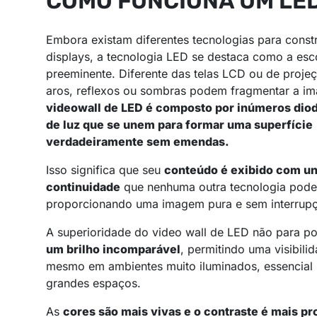
COMO FUNCIONA UM LE
Embora existam diferentes tecnologias para constr
displays, a tecnologia LED se destaca como a esc
preeminente. Diferente das telas LCD ou de proje
aros, reflexos ou sombras podem fragmentar a i
videowall de LED é composto por inúmeros dio
de luz que se unem para formar uma superfície
verdadeiramente sem emendas.
Isso significa que seu
conteúdo é exibido com un
continuidade
que nenhuma outra tecnologia pode 
proporcionando uma imagem pura e sem interrup
A superioridade do video wall de LED não para po
um brilho incomparável
, permitindo uma visibili
mesmo em ambientes muito iluminados, essencial p
grandes espaços.
As
cores são mais vivas e o contraste é mais p