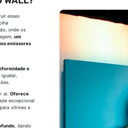
D WALL?
uir esses
olha
ção, onde os
magem,
um
dos emissores
iformidade e
igualar,
ções.
r aí.
Oferece
dade excepcional
ara vitrines e
rofundo
, dando