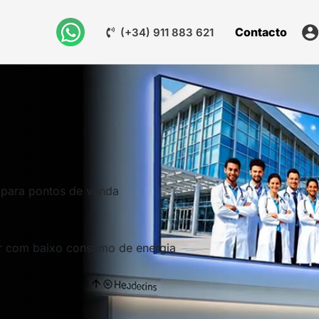
Contacto
(+34) 911 883 621
 para pontos de venda
or com baixo consumo de energia