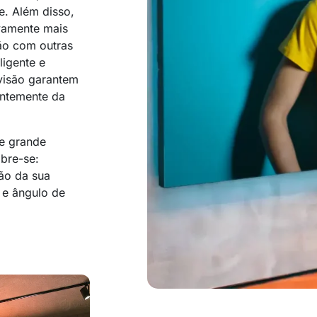
e. Além disso,
ivamente mais
ão com outras
ligente e
visão garantem
entemente da
de grande
bre-se:
ão da sua
 e ângulo de