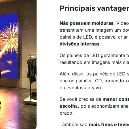
Principais vantage
Não possuem molduras
. Vide
transmitem uma imagem um pou
painéis de LED, é possível cria
divisões internas.
Os painéis de LED geralmente 
resultando em imagens mais cla
Além disso, os painéis de LED
que os painéis LCD, tornando-o
ou eventos ao vivo.
Se você precisa de
menor consu
escolh
a, pois economizam ener
prazo.
Também são
mais finos e lev