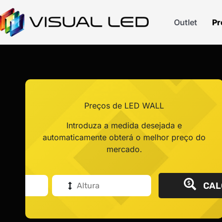
Outlet
Pr
Preços de LED WALL
Introduza a medida desejada e
automaticamente obterá o melhor preço do
mercado.
CAL