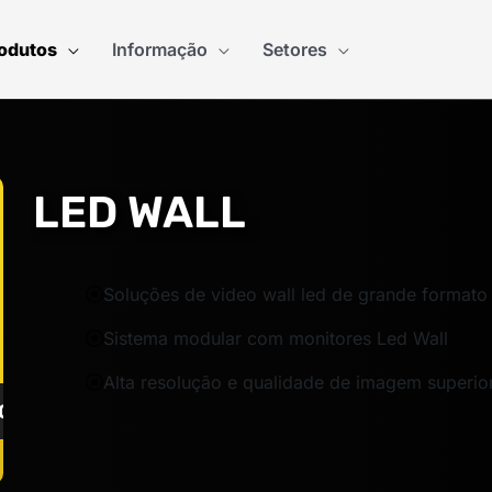
odutos
Informação
Setores
LED WALL
Soluções de video wall led de grande formato
Sistema modular com monitores Led Wall
Alta resolução e qualidade de imagem superi
CULA PREÇO