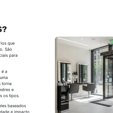
S?
rios que
co. São
iais para
 é a
 uma
s torna
estres e
s os tipos.
ueles baseados
idade e impacto