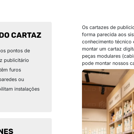
Os cartazes de publici
DO CARTAZ
forma parecida aos si
conhecimento técnico 
montar um cartaz digit
 os pontos de
peças modulares (cabi
z publicitário
pode montar nossos ca
 têm furos
 paredes ou
litam instalações
NES