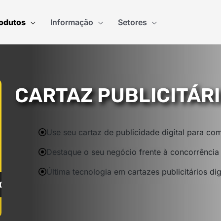
odutos
Informação
Setores
CARTAZ PUBLICITÁRI
Use seu cartaz de publicidade digital para co
Destaque o seu negócio frente à concorrência 
Última tecnologia em cartazes publicitários dig
CULA PREÇO