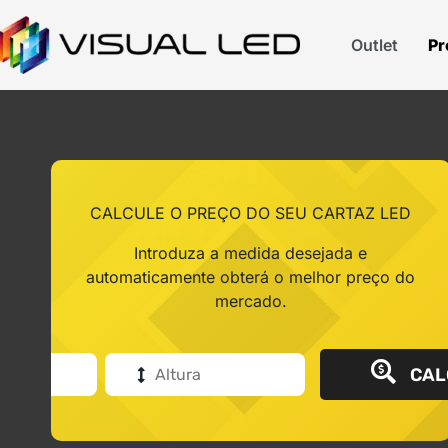
Outlet
Pr
CALCULE O PREÇO DO SEU CARTAZ LED
Introduza a medida desejada e
automaticamente obterá o melhor preço do
mercado.
CAL