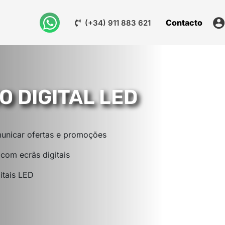
Contacto
(+34) 911 883 621
O DIGITAL LED
municar ofertas e promoções
com ecrãs digitais
itais LED