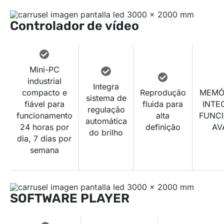
Controlador de vídeo
Mini-PC
industrial
Integra
compacto e
Reprodução
MEMÓ
sistema de
fiável para
fluida para
INTE
regulação
funcionamento
alta
FUNCI
automática
24 horas por
definição
AV
do brilho
dia, 7 dias por
semana
SOFTWARE PLAYER