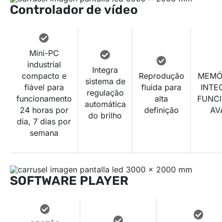
Controlador de vídeo
Mini-PC
industrial
Integra
compacto e
Reprodução
MEMÓ
sistema de
fiável para
fluida para
INTE
regulação
funcionamento
alta
FUNCI
automática
24 horas por
definição
AV
do brilho
dia, 7 dias por
semana
SOFTWARE PLAYER