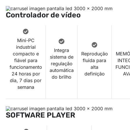
Controlador de vídeo
Mini-PC
industrial
Integra
compacto e
Reprodução
MEMÓ
sistema de
fiável para
fluida para
INTE
regulação
funcionamento
alta
FUNCI
automática
24 horas por
definição
AV
do brilho
dia, 7 dias por
semana
SOFTWARE PLAYER