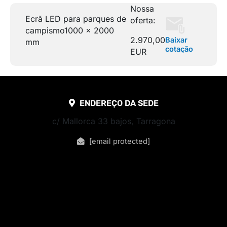
Nossa
Ecrã LED para parques de
oferta:
campismo
1000 x 2000
2.970,00
Baixar
mm
cotação
EUR
ENDEREÇO DA SEDE
c/ Mallorca 33 bajos, Tarragona
[email protected]