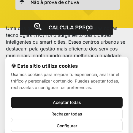
CALCULA PREÇO
Uma das grandes mudanças trazidas pelas novas
tecnologias (TIC) foi o surgimento das cidades
inteligentes ou smart cities. Esses centros urbanos se
destacam pela gestão mais eficiente dos serviços
municipais, contribuindo para melhorar a qualidade
de vida dos habitantes. Por essa razão, e para que as
🍪 Este sitio utiliza cookies
administrações tenham os suportes publicitários mais
Usamos cookies para mejorar tu experiencia, analizar el
eficazes, a Visual Led criou a maior oferta de telas
tráfico y personalizar contenido. Puedes aceptar todas,
LED externas para serviços públicos.
rechazarlas o configurar tus preferencias.
A partir de seis eixos — economia, mobilidade, meio
ambiente, cidadania, vida e governo digitais —, as
Aceptar todas
smart cities aspiram aumentar a competitividade, os
transportes, os recursos naturais, o capital social e
Rechazar todas
humano e a participação cidadã. Contudo, para
Configurar
conseguir isso, é indispensável contar com uma base
🍪