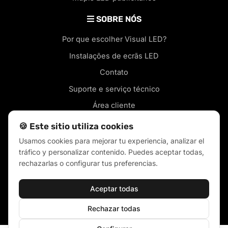
SOBRE NÓS
Por que escolher Visual LED?
Instalações de ecrãs LED
Contato
Suporte e serviço técnico
Área cliente
🍪 Este sitio utiliza cookies
Usamos cookies para mejorar tu experiencia, analizar el
tráfico y personalizar contenido. Puedes aceptar todas,
Blog
rechazarlas o configurar tus preferencias.
Políticas de venda
Aceptar todas
Política de cookies
Política de privacidade
Rechazar todas