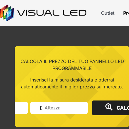
Outlet
Pr
CALCOLA IL PREZZO DEL TUO PANNELLO LED
PROGRAMMABILE
Inserisci la misura desiderata e otterrai
automaticamente il miglior prezzo sul mercato.
CALC