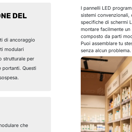
I pannelli LED program
ONE DEL
sistemi convenzionali,
specifiche di schermi 
montare facilmente un 
composto da parti modu
ti di ancoraggio
Puoi assemblare tu stes
rti modulari
senza alcun problema.
 strutturale per
re portanti. Questi
 sospesa.
 modulare che