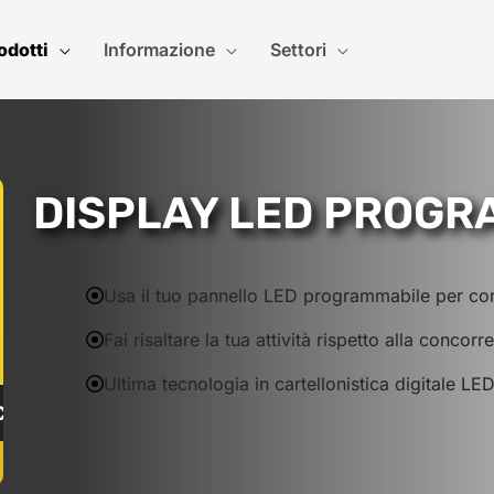
odotti
Informazione
Settori
DISPLAY LED PROGR
Usa il tuo pannello LED programmabile per co
Fai risaltare la tua attività rispetto alla concorr
Ultima tecnologia in cartellonistica digitale LE
OLA PREZZO