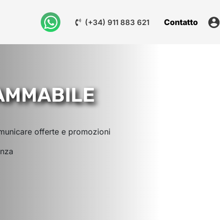
Contatto
(+34) 911 883 621
AMMABILE
municare offerte e promozioni
enza
D