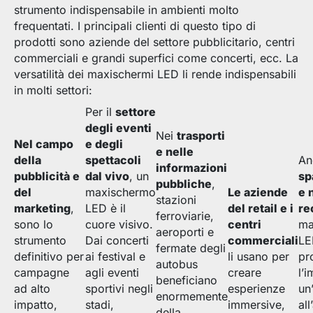
strumento indispensabile in ambienti molto
frequentati. I principali clienti di questo tipo di
prodotti sono aziende del settore pubblicitario, centri
commerciali e grandi superfici come concerti, ecc. La
versatilità dei maxischermi LED li rende indispensabili
in molti settori:
Per il
settore
degli eventi
Nei
trasporti
Nel campo
e degli
e nelle
della
spettacoli
An
informazioni
pubblicità e
dal vivo
, un
sp
pubbliche
,
del
maxischermo
Le aziende
e 
stazioni
marketing
,
LED è il
del retail e i
re
ferroviarie,
sono lo
cuore visivo.
centri
ma
aeroporti e
strumento
Dai concerti
commerciali
LE
fermate degli
definitivo per
ai festival e
li usano per
pr
autobus
campagne
agli eventi
creare
l’
beneficiano
ad alto
sportivi negli
esperienze
un
enormemente
impatto,
stadi,
immersive,
al
della