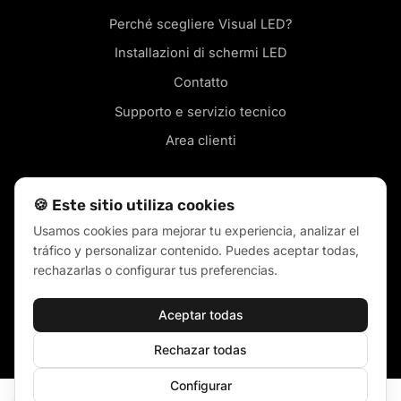
Perché scegliere Visual LED?
Installazioni di schermi LED
Contatto
Supporto e servizio tecnico
Area clienti
🍪 Este sitio utiliza cookies
Usamos cookies para mejorar tu experiencia, analizar el
Schermi LED nella tua città
tráfico y personalizar contenido. Puedes aceptar todas,
Blog
rechazarlas o configurar tus preferencias.
Termini di vendita
Aceptar todas
Politica dei cookie
Politiche sulla privacy
Rechazar todas
Configurar