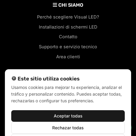
CHI SIAMO
Perché scegliere Visual LED?
Installazioni di schermi LED
Contatto
Supporto e servizio tecnico
Area clienti
🍪 Este sitio utiliza cookies
Usamos cookies para mejorar tu experiencia, analizar el
Schermi LED nella tua città
tráfico y personalizar contenido. Puedes aceptar todas,
Blog
rechazarlas o configurar tus preferencias.
Termini di vendita
Aceptar todas
Politica dei cookie
Politiche sulla privacy
Rechazar todas