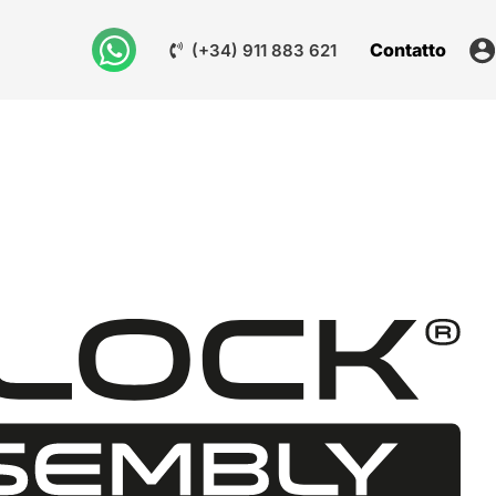
Contatto
(+34) 911 883 621
M