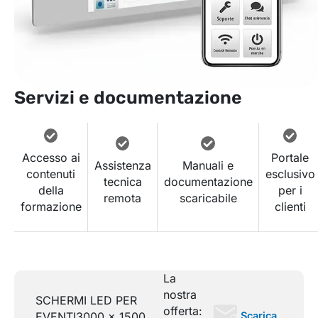
Servizi e documentazione
Accesso ai
Portale
Assistenza
Manuali e
contenuti
esclusivo
tecnica
documentazione
della
per i
remota
scaricabile
formazione
clienti
La
nostra
SCHERMI LED PER
offerta:
Scarica
EVENTI
3000 x 1500