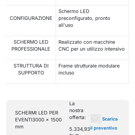
Schermo LED
CONFIGURAZIONE
preconfigurato, pronto
all'uso
SCHERMO LED
Realizzato con macchine
PROFESSIONALE
CNC per un utilizzo intensivo
STRUTTURA DI
Frame strutturale modulare
SUPPORTO
incluso
La
nostra
SCHERMI LED PER
offerta:
Scarica
EVENTI
3000 x 1500
mm
il preventivo
5.334,93