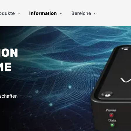
odukte
Information
Bereiche
ION
ME
schaften