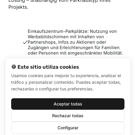
Projekts.
Einkaufszentrum-Parkplätze: Nutzung von
Werbebildschirmen mit Inhalten von
Partnershops, Infos zu Aktionen oder
Zugängen und Erleichterungen für Familien
oder Personen mit eingeschränkter Mobilität.
Städtische Parkplätze: Digitales Totem zur
🍪 Este sitio utiliza cookies
Anzeige von Verfügbarkeit und zur
Orientierung zwischen verschiedenen
Usamos cookies para mejorar tu experiencia, analizar el
Einrichtungen eines Netzwerks.
tráfico y personalizar contenido. Puedes aceptar todas,
rechazarlas o configurar tus preferencias.
Büro- und Krankenhausparkplätze: Mitteilung
von Regeln, Hinweisen zu Spezialplätzen
(behindertengerecht oder elektrisch) sowie
Aceptar todas
automatisierte Begrüßungs- oder
Abschiedsnachrichten.
Rechazar todas
Parkplätze an Flughäfen und Bahnhöfen:
Synchronisierte Echtzeit-Informationen zu
Configurar
Belegung, Wartezeiten und Routen.