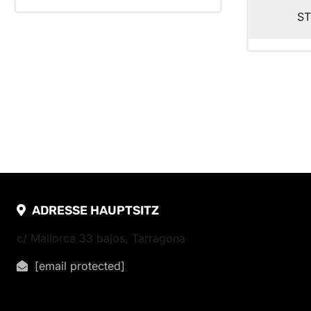
S
ADRESSE HAUPTSITZ
c/ Mallorca 33 bajos, Tarragona
[email protected]