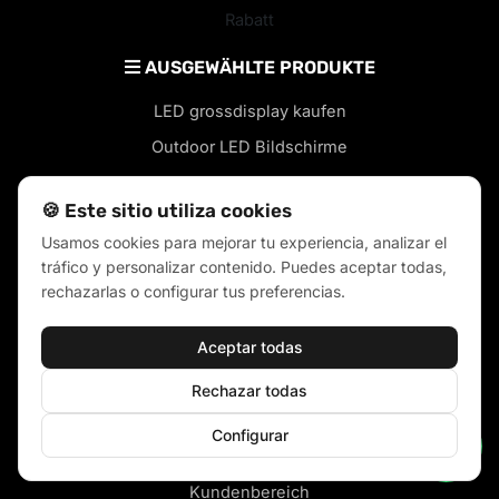
Rabatt
AUSGEWÄHLTE PRODUKTE
LED grossdisplay kaufen
Outdoor LED Bildschirme
Indoor LED bildschirme
🍪 Este sitio utiliza cookies
LED bildschirme für geschäfte
Usamos cookies para mejorar tu experiencia, analizar el
LED leuchtreklame
tráfico y personalizar contenido. Puedes aceptar todas,
rechazarlas o configurar tus preferencias.
ÜBER UNS
Warum Visual LED wählen?
Aceptar todas
LED-Bildschirm-Installationen
Rechazar todas
Kontakt
Configurar
Technischer support und service
Kundenbereich