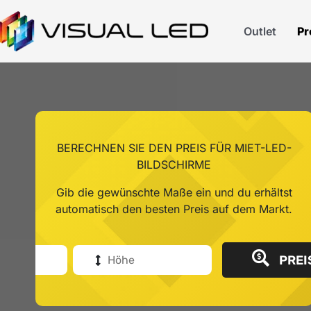
Outlet
Pr
BERECHNEN SIE DEN PREIS FÜR MIET-LED-
BILDSCHIRME
Gib die gewünschte Maße ein und du erhältst
automatisch den besten Preis auf dem Markt.
PREI