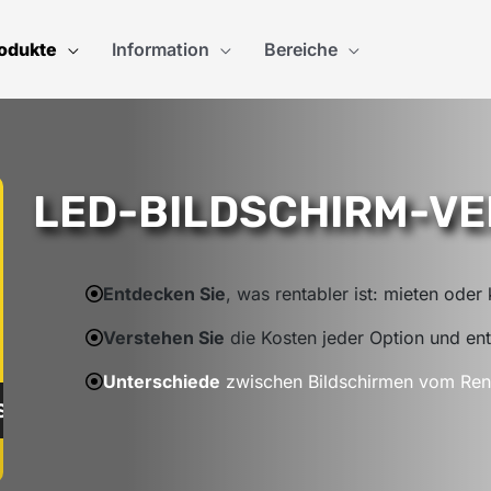
odukte
Information
Bereiche
LED-BILDSCHIRM-V
Entdecken Sie
, was rentabler ist: mieten oder
Verstehen Sie
die Kosten jeder Option und en
Unterschiede
zwischen Bildschirmen vom Rent
S BERECHNEN