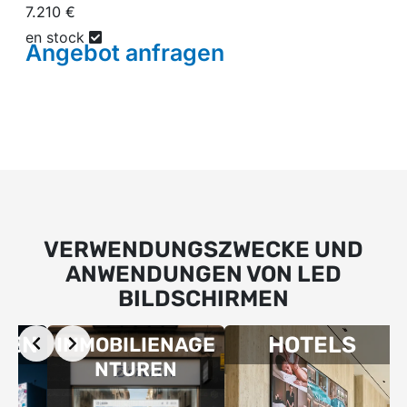
7.210 €
en stock
Angebot
anfragen
VERWENDUNGSZWECKE UND
ANWENDUNGEN VON LED
BILDSCHIRMEN
Slide 6 of 11
N
HOTELS
L
IMMOBILIENAGE
NTUREN
K