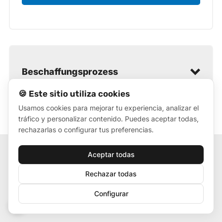
Beschaffungsprozess
🍪 Este sitio utiliza cookies
Usamos cookies para mejorar tu experiencia, analizar el
tráfico y personalizar contenido. Puedes aceptar todas,
rechazarlas o configurar tus preferencias.
Aceptar todas
Rechazar todas
Beschaffungsprozess
KUNDENREZENSIONEN ZU
Configurar
🍪
VISUAL LED