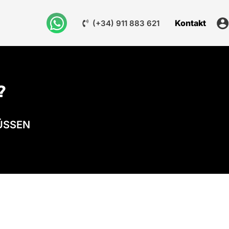
Kontakt
(+34) 911 883 621
?
MÜSSEN