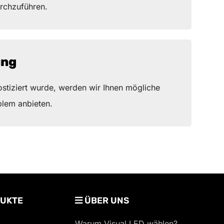
rchzuführen.
ung
ostiziert wurde, werden wir Ihnen mögliche
blem anbieten.
UKTE
ÜBER UNS
Warum Visual LED wählen?