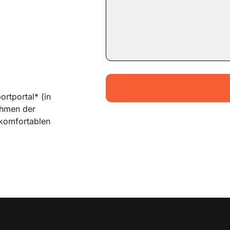
rtportal* (in
ahmen der
 komfortablen