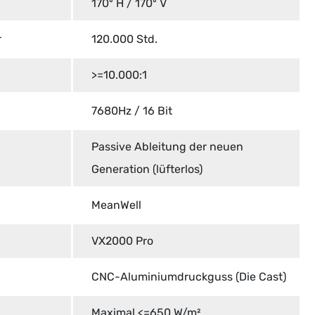
170º H / 170º V
r
120.000 Std.
>=10.000:1
7680Hz / 16 Bit
Passive Ableitung der neuen
Generation (lüfterlos)
MeanWell
VX2000 Pro
CNC-Aluminiumdruckguss (Die Cast)
Maximal <=650 W/m².