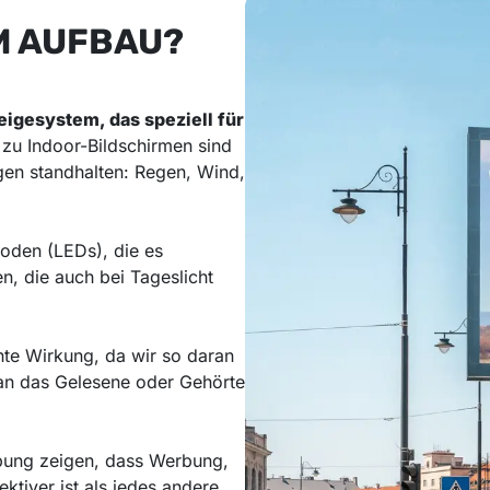
M AUFBAU?
eigesystem, das speziell für
zu Indoor-Bildschirmen sind
gen standhalten: Regen, Wind,
oden (LEDs), die es
n, die auch bei Tageslicht
hte Wirkung, da wir so daran
an das Gelesene oder Gehörte
bung zeigen, dass Werbung,
ektiver ist als jedes andere