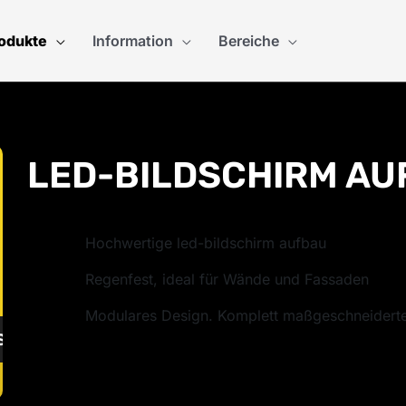
odukte
Information
Bereiche
LED-BILDSCHIRM AU
Hochwertige led-bildschirm aufbau
Regenfest, ideal für Wände und Fassaden
Modulares Design. Komplett maßgeschneidert
S BERECHNEN