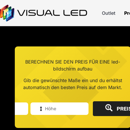
Outlet
Pr
BERECHNEN SIE DEN PREIS FÜR EINE led-
bildschirm aufbau
Gib die gewünschte Maße ein und du erhältst
automatisch den besten Preis auf dem Markt.
PREI