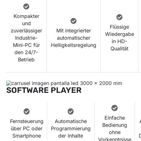
Kompakter
und
Flüssige
zuverlässiger
Mit integrierter
Wiedergabe
Industrie-
automatischer
in HD-
Mini-PC für
Helligkeitsregelung
Qualität
den 24/7-
Betrieb
SOFTWARE PLAYER
Einfache
Fernsteuerung
Automatische
Bedienung
über PC oder
Programmierung
ohne
Smartphone
der Inhalte
Vorkenntnisse