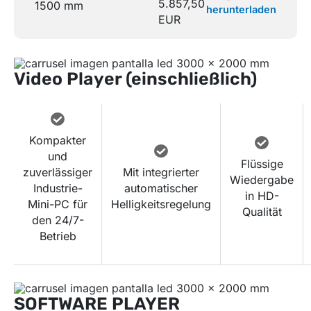
5.857,50
1500 mm
herunterladen
EUR
Video Player (einschließlich)
Kompakter
und
Flüssige
zuverlässiger
Mit integrierter
Wiedergabe
Industrie-
automatischer
in HD-
Mini-PC für
Helligkeitsregelung
Qualität
den 24/7-
Betrieb
SOFTWARE PLAYER