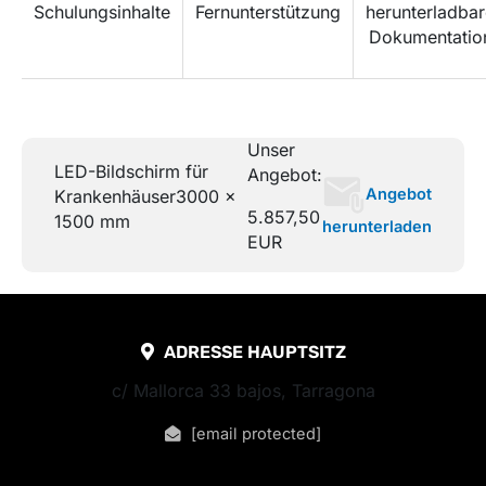
Schulungsinhalte
Fernunterstützung
herunterladba
Dokumentatio
Unser
LED-Bildschirm für
Angebot:
Angebot
Krankenhäuser
3000 x
5.857,50
1500 mm
herunterladen
EUR
ADRESSE HAUPTSITZ
c/ Mallorca 33 bajos, Tarragona
[email protected]