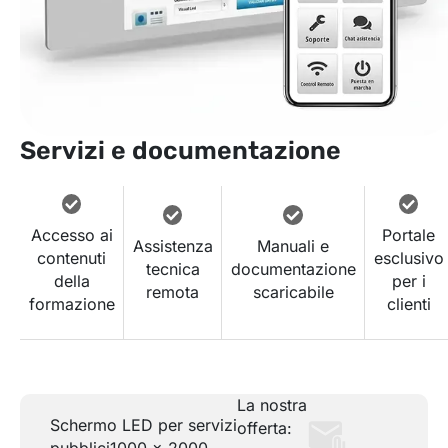
Servizi e documentazione
Accesso ai
Portale
Assistenza
Manuali e
contenuti
esclusivo
tecnica
documentazione
della
per i
remota
scaricabile
formazione
clienti
La nostra
Schermo LED per servizi
offerta:
pubblici
1000 x 2000