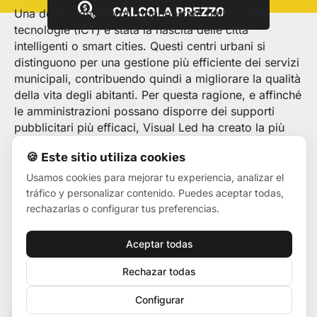
CALCOLA PREZZO
Una delle grandi rivoluzioni portate dalle nuove
tecnologie (ICT) è stata la nascita delle città
intelligenti o smart cities. Questi centri urbani si
distinguono per una gestione più efficiente dei servizi
municipali, contribuendo quindi a migliorare la qualità
della vita degli abitanti. Per questa ragione, e affinché
le amministrazioni possano disporre dei supporti
pubblicitari più efficaci, Visual Led ha creato la più
ampia offerta di Schermi LED per servizi pubblici e
🍪 Este sitio utiliza cookies
comuni.
Usamos cookies para mejorar tu experiencia, analizar el
A partire da sei pilastri — economia, mobilità,
tráfico y personalizar contenido. Puedes aceptar todas,
ambiente, cittadinanza, vita e governo digitali — le
rechazarlas o configurar tus preferencias.
smart cities aspirano a migliorare la competitività, i
trasporti, le risorse naturali, il capitale sociale e
Aceptar todas
umano e la partecipazione civica. Tuttavia, per
raggiungere questo obiettivo, è indispensabile
Rechazar todas
disporre di una base tecnologica solida, redditizia e
adatta alle necessità delle diverse entità e delle
Configurar
persone. Una sfida che Visual Led, azienda leader
🍪