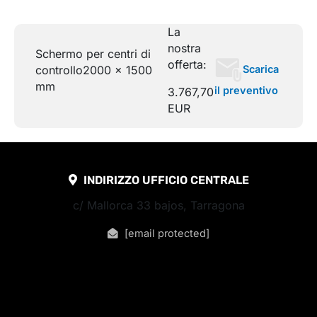
La
nostra
Schermo per centri di
offerta:
Scarica
controllo
2000 x 1500
mm
il preventivo
3.767,70
EUR
INDIRIZZO UFFICIO CENTRALE
c/ Mallorca 33 bajos, Tarragona
[email protected]