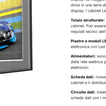
divisi in una serie 
display. I cabinet L
Telaio strutturale:
cabinet. Può essere 
requisiti tecnici dell
Piastre o moduli L
elettronica con Led 
Alimentatori:
sono 
della rete elettrica
elettronici.
Scheda dati:
riceve
cabinet e li distribu
Circuito dati:
insie
schede dati con i mo