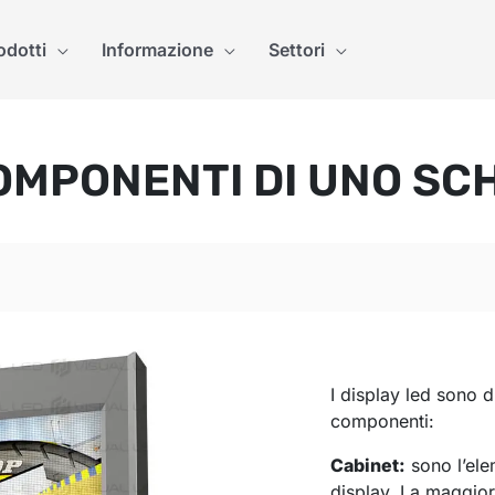
odotti
Informazione
Settori
COMPONENTI DI UNO SC
I display led sono d
componenti:
Cabinet:
sono l’ele
display. La maggior