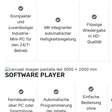
Kompakter
und
Flüssige
zuverlässiger
Mit integrierter
Wiedergabe
Industrie-
automatischer
in HD-
Mini-PC für
Helligkeitsregelung
Qualität
den 24/7-
Betrieb
SOFTWARE PLAYER
Einfache
Fernsteuerung
Automatische
Bedienung
über PC oder
Programmierung
ohne
Smartphone
der Inhalte