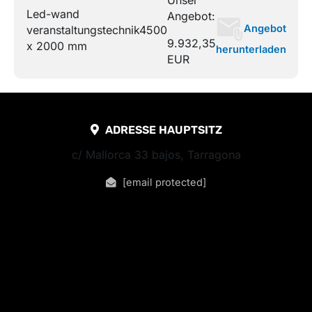
Unser
Led-wand
Angebot:
Angebot
veranstaltungstechnik
4500
9.932,35
x 2000 mm
herunterladen
EUR
ADRESSE HAUPTSITZ
c/ Mallorca 33 bajos, Tarragona
[email protected]