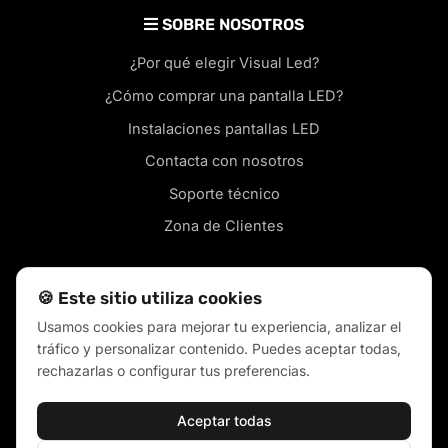
SOBRE NOSOTROS
¿Por qué elegir Visual Led?
¿Cómo comprar una pantalla LED?
Instalaciones pantallas LED
Contacta con nosotros
Soporte técnico
Zona de Clientes
🍪 Este sitio utiliza cookies
Usamos cookies para mejorar tu experiencia, analizar el
Pantallas led en tu ciudad
tráfico y personalizar contenido. Puedes aceptar todas,
Blog
rechazarlas o configurar tus preferencias.
Política de ventas
Aceptar todas
Política de cookies