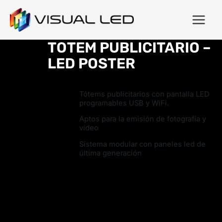
TOTEM PUBLICITARIO –
LED POSTER
Tótems publicitarios con pantalla LED
programables USB y WiFi.
Aptos para la emisión de fotografía y
vídeo
Sistema modular con paneles led de
última generación