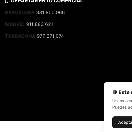
DEPARTAMENTO COMERCIAL
BARCELONA
931 800 966
MADRID
911 883 621
TARRAGONA
977 271 074
🍪 Este 
Usamos coo
Puedes ace
Acepta