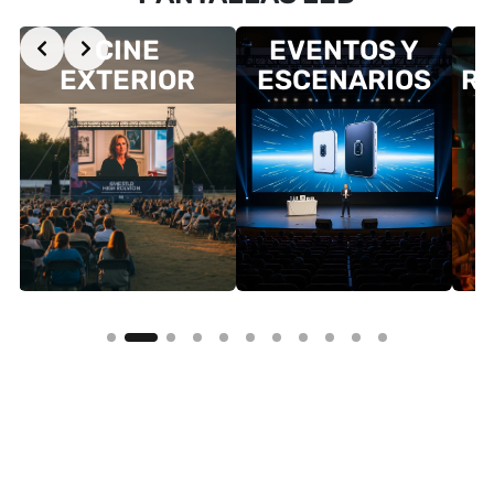
Slide 2 of 11
CINE
EVENTOS Y
S
EXTERIOR
ESCENARIOS
R