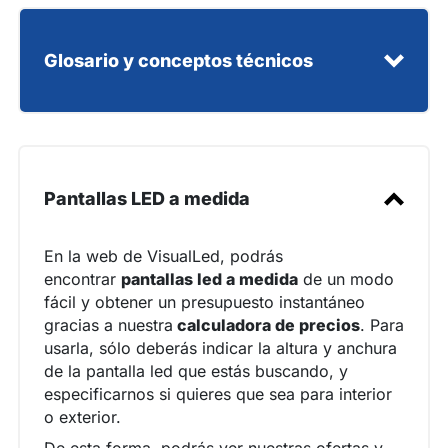
Tu mismo puedes montar una de nuestras
pantallas led
Paso 1:
Glosario y conceptos técnicos
Paso 2:
Paso 3:
Paso 4:
glosario técnico
Pantallas LED a medida
¿Cómo montar una pantalla led?
En la web de VisualLed, podrás
encontrar
pantallas led a medida
de un modo
fácil y obtener un presupuesto instantáneo
gracias a nuestra
calculadora de precios
. Para
usarla, sólo deberás indicar la altura y anchura
de la pantalla led que estás buscando, y
especificarnos si quieres que sea para interior
o exterior.