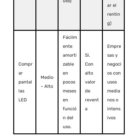
uso)
ar el
rentin
g)
Fácilm
ente
Empre
amorti
Si.
sas y
Compr
zable
Con
negoci
ar
en
alto
os con
Medio
pantal
pocos
valor
usos
– Alto
las
meses
de
media
LED
en
revent
nos o
funció
a
intens
n del
ivos
uso.