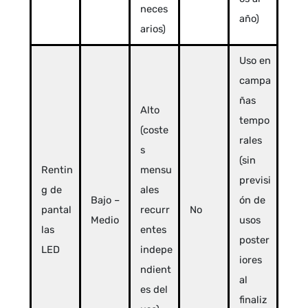
neces
año)
arios)
Uso en
campa
ñas
Alto
tempo
(coste
rales
s
(sin
Rentin
mensu
previsi
g de
ales
Bajo –
ón de
pantal
recurr
No
Medio
usos
las
entes
poster
LED
indepe
iores
ndient
al
es del
finaliz