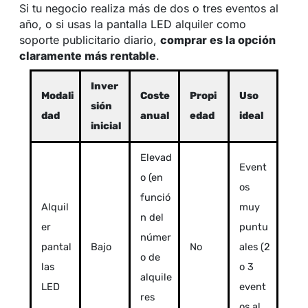
Si tu negocio realiza más de dos o tres eventos al
año, o si usas la pantalla LED alquiler como
soporte publicitario diario,
comprar es la opción
claramente más rentable
.
Inver
Modali
Coste
Propi
Uso
sión
dad
anual
edad
ideal
inicial
Elevad
Event
o (en
os
funció
Alquil
muy
n del
er
puntu
númer
pantal
Bajo
No
ales (2
o de
las
o 3
alquile
LED
event
res
os al