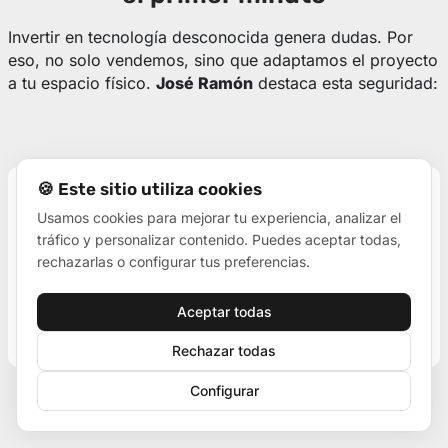
Invertir en tecnología desconocida genera dudas. Por
eso, no solo vendemos, sino que adaptamos el proyecto
a tu espacio físico.
José Ramón
destaca esta seguridad:
🍪 Este sitio utiliza cookies
Desde el primer momento nos aconsejaron y se
adaptaron a lo que estábamos buscando. Nosotros
Usamos cookies para mejorar tu experiencia, analizar el
nos quedamos encantados del resultado de cómo
tráfico y personalizar contenido. Puedes aceptar todas,
rechazarlas o configurar tus preferencias.
queda en nuestro comercio y sin duda
recomendamos a Visual Led.
Aceptar todas
Rechazar todas
Configurar