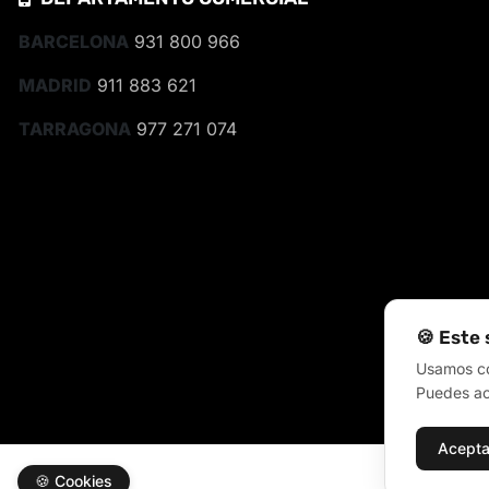
BARCELONA
931 800 966
MADRID
911 883 621
TARRAGONA
977 271 074
🍪 Este 
Usamos coo
Puedes ace
Acepta
🍪
Cookies