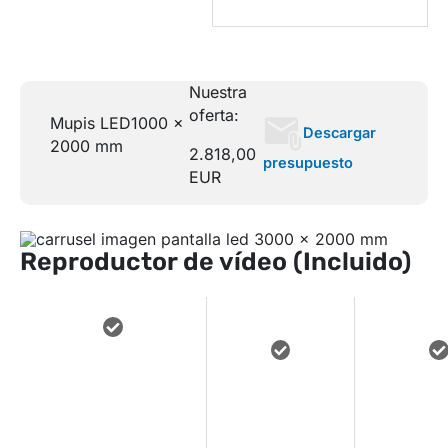
Nuestra
oferta:
Mupis LED
1000 x
Descargar
2000 mm
2.818,00
presupuesto
EUR
Reproductor de vídeo (Incluido)
miniPC
INDUSTRIAL
INTEGRA
REPROD
COMPACTO Y
SISTEMA DE
FLUIDA
FIABLE PARA
BRILLO
GR