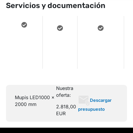
Servicios y documentación
Acceso a
Asistencia
Manuales y
contenidos
e
técnica
documentación
de
remota
descargable
formación
Nuestra
oferta:
Mupis LED
1000 x
Descargar
2000 mm
2.818,00
presupuesto
EUR