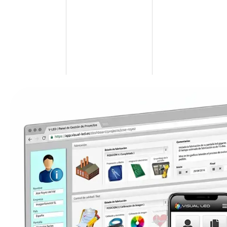
GESTION
PROGRAMACION
FACIL DE USAR
REMOTA
AUTOMATIZADA
SIN
DESDE
DE LOS
CONOCIMIENTO
PC o
CONTENIDOS
PREVIOS
Movil