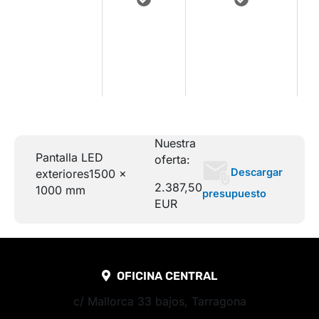
Acceso a
Asistencia
Manuales y
contenidos
e
técnica
documentación
de
remota
descargable
formación
Nuestra
Pantalla LED
oferta:
Descargar
exteriores
1500 x
2.387,50
1000 mm
presupuesto
EUR
OFICINA CENTRAL
c/ Mallorca 33 bajos, Tarragona