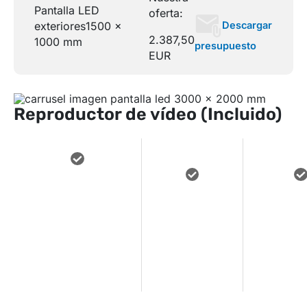
Pantalla LED
oferta:
Descargar
exteriores
1500 x
2.387,50
1000 mm
presupuesto
EUR
Reproductor de vídeo (Incluido)
miniPC
INDUSTRIAL
INTEGRA
REPROD
COMPACTO Y
SISTEMA DE
FLUIDA
FIABLE PARA
BRILLO
GR
FUNCIONAMIENTO
AUTOMÁTICO
DEFIN
24/7