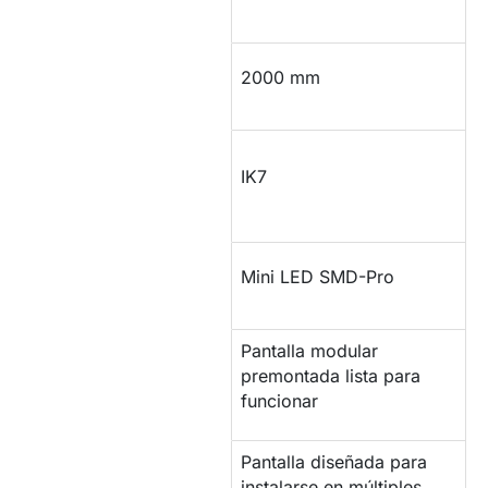
Alto
2000 mm
Protección
IK7
impactos
Tipo de LED
Mini LED SMD-Pro
Pantalla modular
MONTAJE
premontada lista para
funcionar
Pantalla diseñada para
INSTALACIÓN
instalarse en múltiples