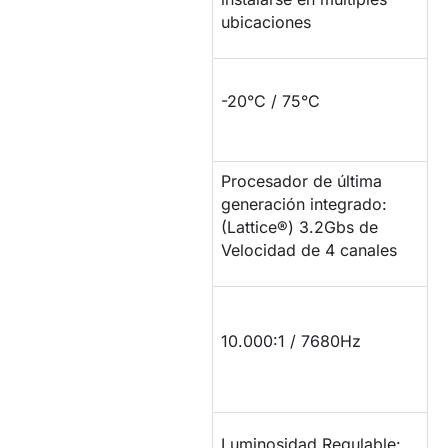
ubicaciones
RESISTENCIA DE
-20°C / 75°C
TEMPERATURA
Procesador de última
PROCESADOR DE
generación integrado:
IMAGEN
(Lattice®) 3.2Gbs de
Velocidad de 4 canales
CONTRASTE Y
TASA DE
10.000:1 / 7680Hz
REFRESCO
LUMINOSIDAD /
Luminosidad Regulable: