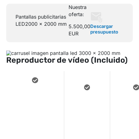
Nuestra
oferta:
Pantallas publicitarias
LED
2000 x 2000 mm
5.500,00
Descargar
presupuesto
EUR
Reproductor de vídeo (Incluido)
miniPC
INDUSTRIAL
INTEGRA
REPROD
COMPACTO Y
SISTEMA DE
FLUIDA
FIABLE PARA
BRILLO
GR
FUNCIONAMIENTO
AUTOMÁTICO
DEFIN
24/7