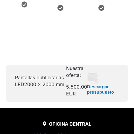
Acceso a
Asistencia
Manuales y
contenidos
e
técnica
documentación
de
remota
descargable
formación
Nuestra
oferta:
Pantallas publicitarias
LED
2000 x 2000 mm
5.500,00
Descargar
presupuesto
EUR
OFICINA CENTRAL