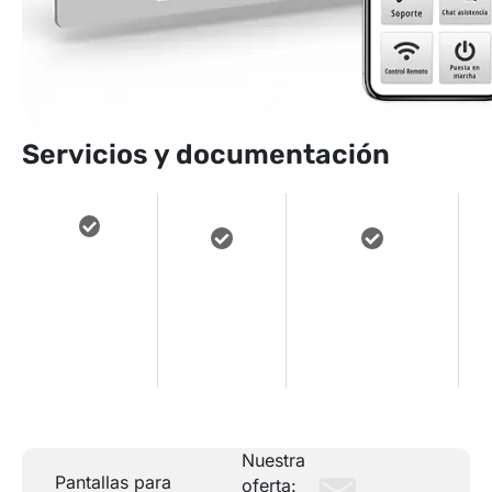
Servicios y documentación
Acceso a
Asistencia
Manuales y
contenidos
e
técnica
documentación
de
remota
descargable
formación
Nuestra
Pantallas para
oferta: