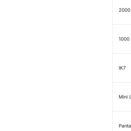
Largo
200
Alto
1000
Protección impactos
IK7
Tipo de LED
Mini
MONTAJE
Panta