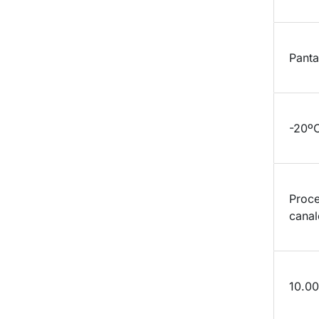
INSTALACIÓN
Panta
RESISTENCIA DE TEMPERATURA
-20º
Proce
PROCESADOR DE IMAGEN
canal
CONTRASTE Y TASA DE REFRESCO
10.00