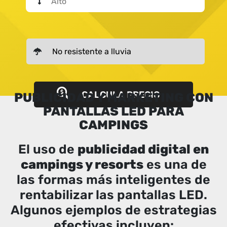
CALCULA PRECIO
PUBLICIDAD Y MARKETING CON
PANTALLAS LED PARA
CAMPINGS
El uso de
publicidad digital en
campings y resorts
es una de
las formas más inteligentes de
rentabilizar las pantallas LED.
Algunos ejemplos de estrategias
efectivas incluyen: