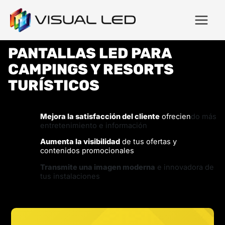
PANTALLAS LED PARA
CAMPINGS Y RESORTS
TURÍSTICOS
Mejora la satisfacción del cliente
ofrecien
do más
entretenimiento e información
Aumenta la visibilidad
de tus ofertas y
contenidos promocionales
Transmite una imagen moderna
e innovadora de
tus instalaciones