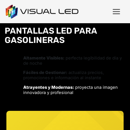
PANTALLAS LED PARA
GASOLINERAS
Altamente Visibles:
perfecta legibilidad de día y
de noche
Fáciles de Gestionar:
actualiza precios,
promociones e información al instante
Atrayentes y Modernas:
proyecta una imagen
innovadora y profesional