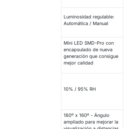
LUMINOSIDAD /
Luminosidad regulable:
BRILLO
Automática / Manual
Mini LED SMD-Pro con
PROPIEDADES DEL
encapsulado de nueva
LED
generación que consigue
mejor calidad
COMPORTAMIENTO
ANTE LA
10% / 95% RH
HUMEDAD
160º x 160º - Ángulo
ÁNGULO DE
ampliado para mejorar la
VISIÓN
visualización a distancias