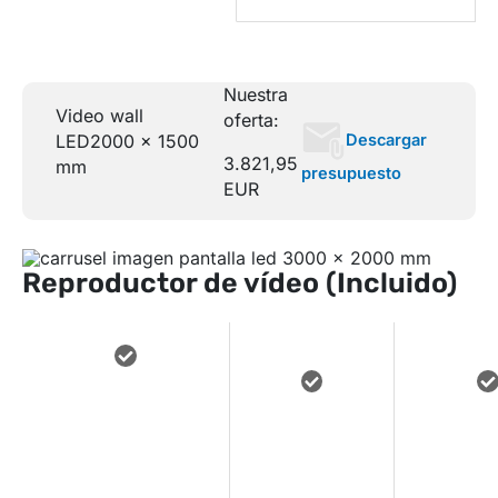
Nuestra
Video wall
oferta:
Descargar
LED
2000 x 1500
3.821,95
mm
presupuesto
EUR
Reproductor de vídeo (Incluido)
miniPC
INDUSTRIAL
INTEGRA
REPROD
COMPACTO Y
SISTEMA DE
FLUIDA
FIABLE PARA
BRILLO
GR
FUNCIONAMIENTO
AUTOMÁTICO
DEFIN