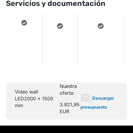
Servicios y documentación
Acceso a
Asistencia
Manuales y
contenidos
e
técnica
documentación
de
remota
descargable
formación
Nuestra
Video wall
oferta:
Descargar
LED
2000 x 1500
3.821,95
mm
presupuesto
EUR