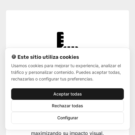
🍪 Este sitio utiliza cookies
Usamos cookies para mejorar tu experiencia, analizar el
tráfico y personalizar contenido. Puedes aceptar todas,
Medidas y Adaptabilidad
rechazarlas o configurar tus preferencias.
Las
banderolas
publicitarias se presentan en
Aceptar todas
una amplia gama de medidas, desde tamaños
estándar hasta diseños personalizados según
Rechazar todas
las necesidades específicas de cada negocio.
Configurar
Esta adaptabilidad en las dimensiones permite
su colocación estratégica en distintos espacios,
maximizando su impacto visual.